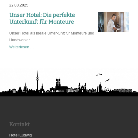
22.08.2025
Unser Hotel: Die perfekte
Unterkunft für Monteure
Unser Hotel als ideale Unterkunft für Monteure und
Handwerker
Unser
Weiterlesen …
Hotel:
Die
perfekte
Unterkunft
für
Monteure
Kontakt
Hotel Ludwig