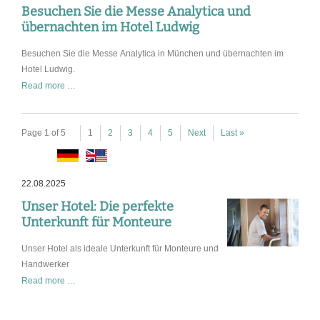
Messe
Besuchen Sie die Messe Analytica und
Ceramitec
übernachten im Hotel Ludwig
in
Besuchen Sie die Messe Analytica in München und übernachten im
München
Hotel Ludwig.
Besuchen
Read more …
Sie
die
Messe
Page 1 of 5
1
2
3
4
5
Next
Last »
Analytica
und
übernachten
22.08.2025
im
Unser Hotel: Die perfekte
Hotel
Unterkunft für Monteure
Ludwig
Unser Hotel als ideale Unterkunft für Monteure und
Handwerker
Unser
Read more …
Hotel:
Die