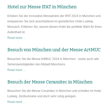
Die
Hotel zur Messe IFAT in München
perfekte
Erleben Sie die innovative Atmosphäre der IFAT 2024 in München und
Unterkunft
entspannen Sie sich anschließend im gemütlichen Hotel Ludwig
für
Moosach. Erfahren Sie, warum dieses Hotel die perfekte Wahl für Ihren
Monteure
Aufenthalt ist.
Hotel
Read more …
zur
Messe
Besuch von München und der Messe ArtMUC
IFAT
Besuchen Sie die Messe ArtMUC 2024 in München - sowie auch alle
in
Sehenswürdigkeiten der Altstadt Münchens.
München
Besuch
Read more …
von
München
Besuch der Messe Ceramitec in München
und
Besuchen Sie die Messe Ceramitec in München und schlafen im Hotel
der
Ludwig. Zentrumnahe und doch sehr ruhig gelegen.
Messe
Besuch
Read more …
ArtMUC
der