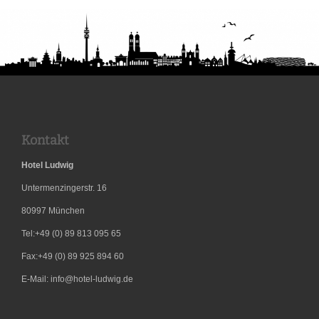
perfekte
Unterkunft
für
Monteure
Kontakt
Hotel Ludwig
Untermenzingerstr. 16
80997
München
Tel:+49 (0) 89 813 095 65
Fax:+49 (0) 89 925 894 60
E-Mail: info@hotel-ludwig.de