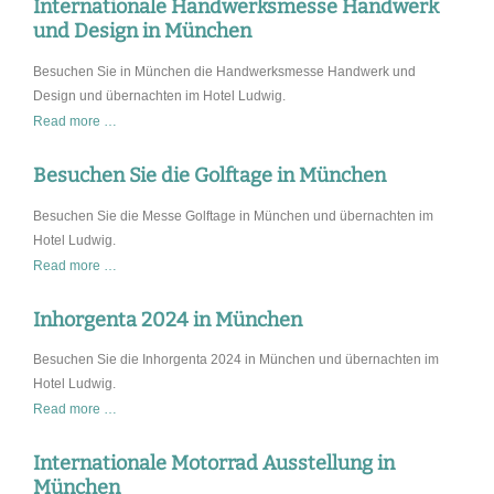
Internationale Handwerksmesse Handwerk
München
und Design in München
Besuchen Sie in München die Handwerksmesse Handwerk und
Design und übernachten im Hotel Ludwig.
Internationale
Read more …
Handwerksmesse
Handwerk
Besuchen Sie die Golftage in München
und
Besuchen Sie die Messe Golftage in München und übernachten im
Design
Hotel Ludwig.
in
Besuchen
Read more …
München
Sie
die
Inhorgenta 2024 in München
Golftage
Besuchen Sie die Inhorgenta 2024 in München und übernachten im
in
Hotel Ludwig.
München
Inhorgenta
Read more …
2024
in
Internationale Motorrad Ausstellung in
München
München