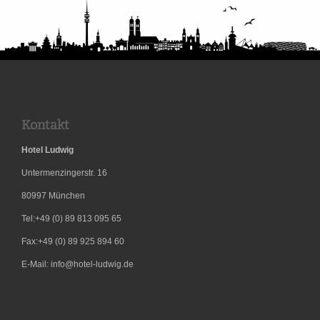
Unterkunft
für
Monteure
Kontakt
Hotel Ludwig
Untermenzingerstr. 16
80997
München
Tel:+49 (0) 89 813 095 65
Fax:+49 (0) 89 925 894 60
E-Mail: info@hotel-ludwig.de